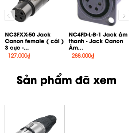
NC3FXX-50 Jack
NC4FD-L-B-1 Jack âm
Canon female ( cái )
thanh - Jack Canon
3 cực -...
Âm...
127,000
₫
288,000
₫
Sản phẩm đã xem