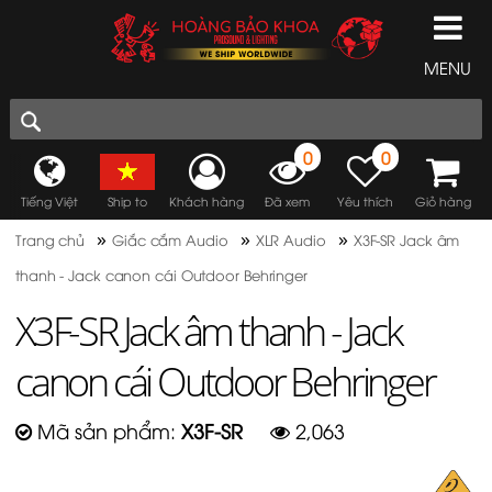
MENU
0
0
Tiếng Việt
Ship to
Khách hàng
Đã xem
Yêu thích
Giỏ hàng
»
»
»
Trang chủ
Giắc cắm Audio
XLR Audio
X3F-SR Jack âm
thanh - Jack canon cái Outdoor Behringer
X3F-SR Jack âm thanh - Jack
canon cái Outdoor Behringer
Mã sản phẩm:
X3F-SR
2,063