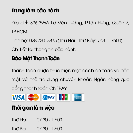
Trung tâm bảo hành
Địa chỉ: 396-396A Lê Văn Lương, P.Tân Hưng, Quận 7,
TP.HCM.
Liên hệ: 028.73003875 (Thứ Hai - Thứ Bảy: 7h30-17h00)
Chi tiết tại
thông tin bảo hành
Bảo Mật Thanh Toán
Thanh toán được thực hiện một cách an toàn và bảo
mật với thẻ tín dụng chuyển khoản Ngân hàng qua
cổng thanh toán ONEPAY.
Thời gian làm việc
Thứ Hai
07:30 - 17:00
Thứ Ba
07:30 - 17:00