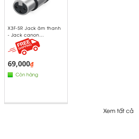
X3F-SR Jack âm thanh
- Jack canon...
69,000
₫
Còn hàng
Xem tất cả