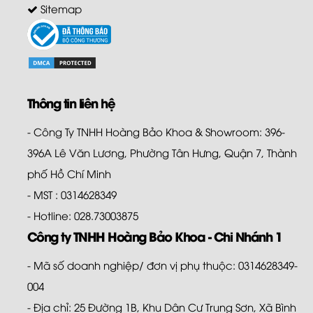
Sitemap
Thông tin liên hệ
- Công Ty TNHH Hoàng Bảo Khoa & Showroom: 396-
396A Lê Văn Lương, Phường Tân Hưng, Quận 7, Thành
phố Hồ Chí Minh
- MST : 0314628349
- Hotline: 028.73003875
Công ty TNHH Hoàng Bảo Khoa - Chi Nhánh 1
- Mã số doanh nghiệp/ đơn vị phụ thuộc: 0314628349-
004
- Địa chỉ: 25 Đường 1B, Khu Dân Cư Trung Sơn, Xã Bình