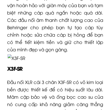
vặn hoàn hảo với giàn máy của bạn và tạm
biệt những cáp quá ngắn hoặc quá dài.
Các đầu nối âm thanh chất lượng cao của
Behringer
cho phép bạn tự tạo cáp tùy
chỉnh hoặc sửa chữa cáp bị hỏng để bạn
có thể tiết kiệm tiền và giữ cho thiết lập
của mình đẹp và gọn gàng.
X3F-SR
Đầu nối XLR cái 3 chân X3F-SR có vỏ kim loại
bền được thiết kế để có hiệu suất lâu dài.
Mâm cặp bảo vệ và ống bọc cao su của
nó cung cấp khả năng giảm căng thẳng