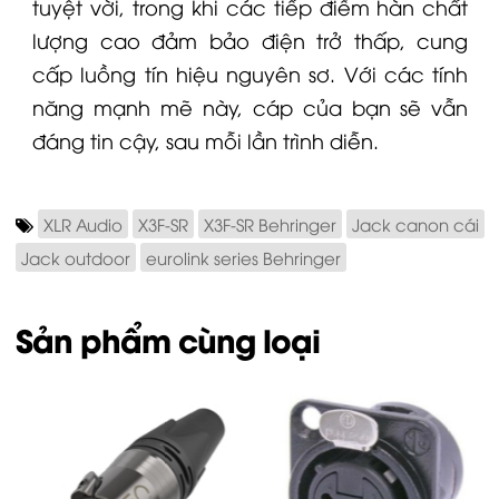
tuyệt vời, trong khi các tiếp điểm hàn chất
lượng cao đảm bảo điện trở thấp, cung
cấp luồng tín hiệu nguyên sơ. Với các tính
năng mạnh mẽ này, cáp của bạn sẽ vẫn
đáng tin cậy, sau mỗi lần trình diễn.
XLR Audio
X3F-SR
X3F-SR Behringer
Jack canon cái
Jack outdoor
eurolink series Behringer
Sản phẩm cùng loại